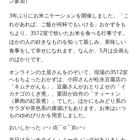
ン参加）
3年ぶりにお米ニケーションを開催しました
。「こ
れがあれば、ご飯が何杯でもいける」
おかずをも
ちより、3512室で炊いたお米を食べる行事です。
ほかの人の好きなものを知って親しみ、美味しい
食事をして幸せになれます。なんか、5月は企画も
のばかりです。
オンラインの土居さんをのぞいて、現場の3512室
へもちよったおかずは、小田さんが松永豆腐店の
「キムチがんも」、近藤さんがおとりよせの「イ
カナゴのくぎ煮」、栗田が自作の「ティートン
（豚肉の紅茶煮）」でした。ほかにもみどり系の
サラダや茶色系の唐揚げもあります。お米はいつ
ものゆめぴりかを用意しました。
おいしかった ♪~♪ d(⌒o⌒)b♪~♪
当日はランチタイム・ミーティングがありました